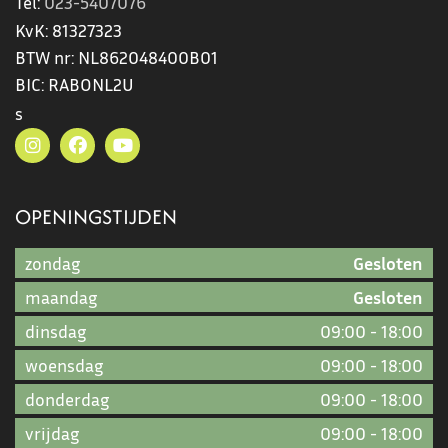
Tel:
023-5407076
KvK:
81327323
BTW nr:
NL862048400B01
BIC:
RABONL2U
s
OPENINGSTIJDEN
zondag
Gesloten
maandag
Gesloten
dinsdag
09:00
-
18:00
woensdag
09:00
-
18:00
donderdag
09:00
-
18:00
vrijdag
09:00
-
18:00