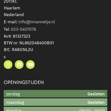
2011KC
Haarlem
Nederland
E-mail:
info@tmannetje.nl
Tel:
023-5407076
KvK:
81327323
BTW nr:
NL862048400B01
BIC:
RABONL2U
s
OPENINGSTIJDEN
zondag
Gesloten
maandag
Gesloten
dinsdag
09:00
-
18:00