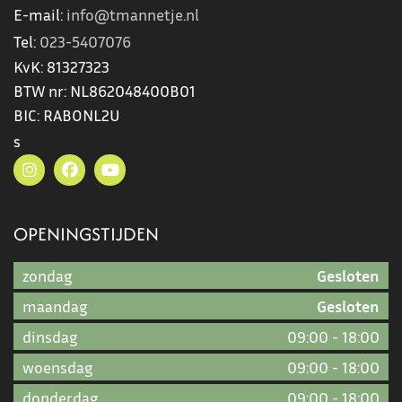
E-mail:
info@tmannetje.nl
Tel:
023-5407076
KvK:
81327323
BTW nr:
NL862048400B01
BIC:
RABONL2U
s
OPENINGSTIJDEN
zondag
Gesloten
maandag
Gesloten
dinsdag
09:00
-
18:00
woensdag
09:00
-
18:00
donderdag
09:00
-
18:00