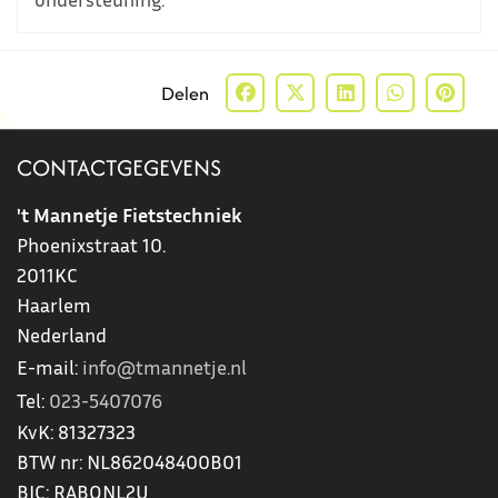
Delen
CONTACTGEGEVENS
't Mannetje Fietstechniek
Phoenixstraat 10.
2011KC
Haarlem
Nederland
E-mail:
info@tmannetje.nl
Tel:
023-5407076
KvK:
81327323
BTW nr:
NL862048400B01
BIC:
RABONL2U