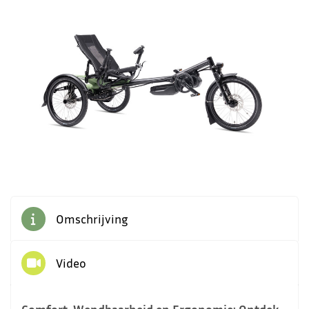
8
Omschrijving
Video
Comfort, Wendbaarheid en Ergonomie: Ontdek