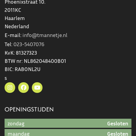
Phoenixstraat 10.
2011KC
Haarlem
Nederland
E-mail:
info@tmannetje.nl
Tel:
023-5407076
KvK:
81327323
BTW nr:
NL862048400B01
BIC:
RABONL2U
s
OPENINGSTIJDEN
zondag
Gesloten
maandag
Gesloten