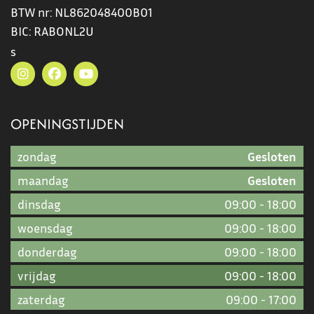
BTW nr:
NL862048400B01
BIC:
RABONL2U
s
OPENINGSTIJDEN
zondag
Gesloten
maandag
Gesloten
dinsdag
09:00
-
18:00
woensdag
09:00
-
18:00
donderdag
09:00
-
18:00
vrijdag
09:00
-
18:00
zaterdag
09:00
-
17:00