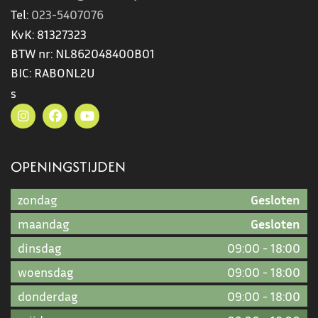
Tel:
023-5407076
KvK:
81327323
BTW nr:
NL862048400B01
BIC:
RABONL2U
s
OPENINGSTIJDEN
zondag
Gesloten
maandag
Gesloten
dinsdag
09:00
-
18:00
woensdag
09:00
-
18:00
donderdag
09:00
-
18:00