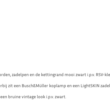
borden, zadelpen en de kettingrand mooi zwart i.p.v. RSV-kle
ierbij zit een Busch&Müller koplamp en een LightSKIN zadel
en bruine vintage look i.p.v. zwart.