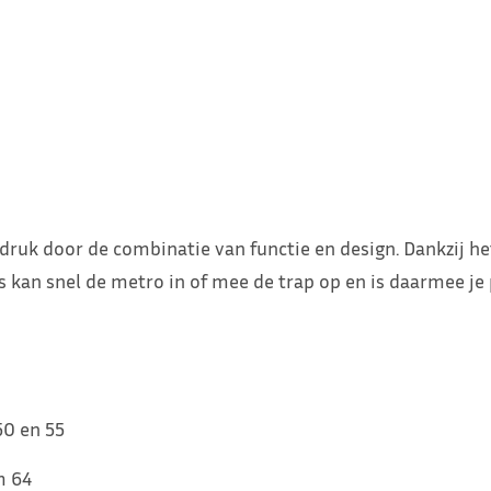
k door de combinatie van functie en design. Dankzij het li
ts kan snel de metro in of mee de trap op en is daarmee je
50 en 55
m 64