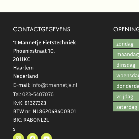
CONTACTGEGEVENS
OPENING
't Mannetje Fietstechniek
zondag
Phoenixstraat 10.
maandag
2011KC
dinsdag
Haarlem
woensda
Nederland
E-mail:
info@tmannetje.nl
donderd
Tel:
023-5407076
vrijdag
KvK:
81327323
zaterdag
BTW nr:
NL862048400B01
BIC:
RABONL2U
s